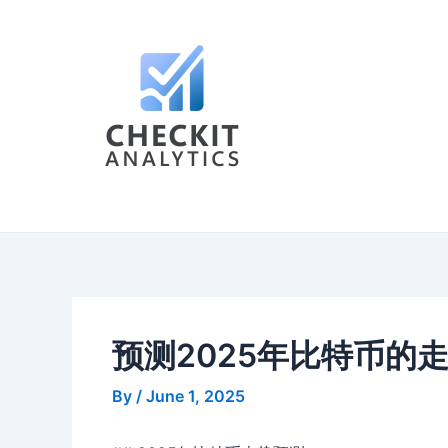
Skip
Post
to
navigation
content
预测2025年比特币的
By
/
June 1, 2025