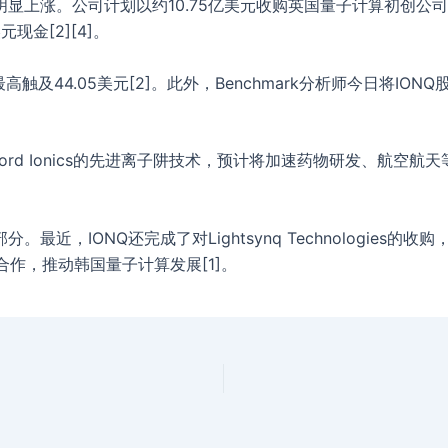
上涨。公司计划以约10.75亿美元收购英国量子计算初创公司Oxf
元现金[2][4]。
触及44.05美元[2]。此外，Benchmark分析师今日将IO
ord Ionics的先进离子阱技术，预计将加速药物研发、航空航
近，IONQ还完成了对Lightsynq Technologies的收
)合作，推动韩国量子计算发展[1]。