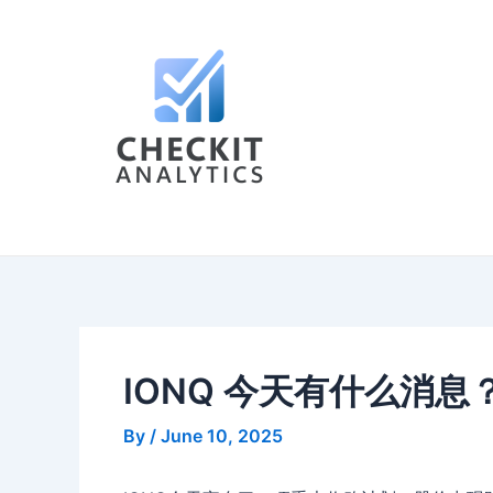
Skip
Post
to
navigation
content
IONQ 今天有什么消息
By
/
June 10, 2025